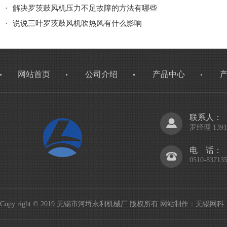
·
解决罗茨鼓风机压力不足故障的方法有哪些
·
说说三叶罗茨鼓风机吹热风有什么影响
网站首页
公司介绍
产品中心
联系人：
罗经理 13914
电 话：
0510-83713
Copy right © 2019 无锡市河埒永利机械厂 版权所有
网站制作
：
无锡网科