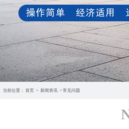
当前位置：
首页
>
新闻资讯
>
常见问题